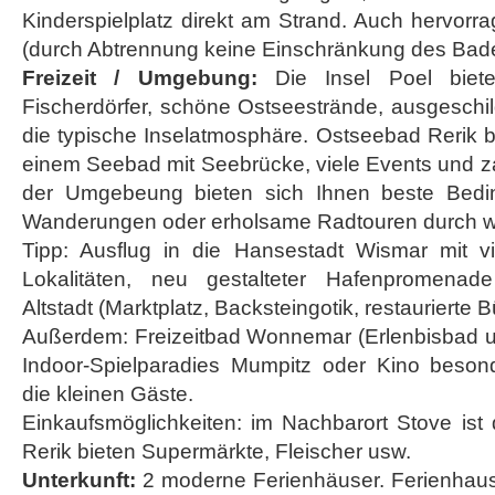
Kinderspielplatz direkt am Strand. Auch hervorra
(durch Abtrennung keine Einschränkung des Bade
Freizeit / Umgebung:
Die Insel Poel biet
Fischerdörfer, schöne Ostseestrände, ausgeschi
die typische Inselatmosphäre. Ostseebad Rerik bi
einem Seebad mit Seebrücke, viele Events und za
der Umgebeung bieten sich Ihnen beste Bedi
Wanderungen oder erholsame Radtouren durch w
Tipp: Ausflug in die Hansestadt Wismar mit vie
Lokalitäten, neu gestalteter Hafenpromenad
Altstadt (Marktplatz, Backsteingotik, restaurierte 
Außerdem: Freizeitbad Wonnemar (Erlenbisbad un
Indoor-Spielparadies Mumpitz oder Kino beson
die kleinen Gäste.
Einkaufsmöglichkeiten: im Nachbarort Stove ist
Rerik bieten Supermärkte, Fleischer usw.
Unterkunft:
2 moderne Ferienhäuser. Ferienhaus